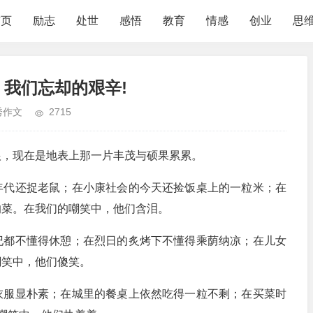
首页
励志
处世
感悟
教育
情感
创业
思
：我们忘却的艰辛!
秀作文
2715
，现在是地表上那一片丰茂与硕果累累。
代还捉老鼠；在小康社会的今天还捡饭桌上的一粒米；在
的菜。在我们的嘲笑中，他们含泪。
都不懂得休憩；在烈日的炙烤下不懂得乘荫纳凉；在儿女
嘲笑中，他们傻笑。
服显朴素；在城里的餐桌上依然吃得一粒不剩；在买菜时