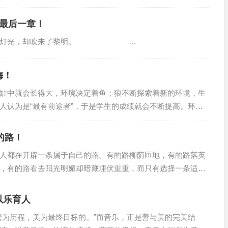
的最后一章！
灭灯光，却吹来了黎明。 ...
梅！
中就会长得大，环境决定着鱼；狼不断探索着新的环境，生
人认为是“最有前途者”，于是学生的成绩就会不断提高。环境
的路！
都在开辟一条属于自己的路。有的路柳荫匝地，有的路落英
，有的路看去阳光明媚却暗藏埋伏重重，而只有选择一条适合
以乐育人
为历程，美为最终目标的。”而音乐，正是善与美的完美结