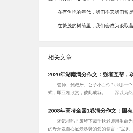
在有鱼吃的年代，我们不忘我们曾是
在繁茂的树荫里，我们会成为汲取营
相关文章
2020年湖南满分作文：强者互帮，
管仲、鲍叔牙、公子小白你Pick哪一个
式，即互相欣赏，彼此成就。 深以为然
秋五霸之首“九...
2008年高考全国1卷满分作文：国
还记得吗？废墟下谭千秋老师用生命为
的母亲发自心底最趁势的爱的誓言：“宝贝