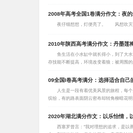
余震中依旧要返...
2008年高考全国1卷满分作文：夜
夜仔细想想，灯便亮了。 风想吹
2010年陕西高考满分作文：丹墨莲
鱼生活在小水缸中就长得小，到了大水缸
存技能不断提高，环境改变着狼；被周围的
的确影响着人。...
09全国I卷高考满分：选择适合自己
人生是一段有着优美风景的旅程，每个人
缤纷，有的路表面阴云密布却转角柳暗花明
自己的路，才是最...
2020年湖北满分作文：以乐怡情，
西塞罗曾言：“我对理想的追求，是以善