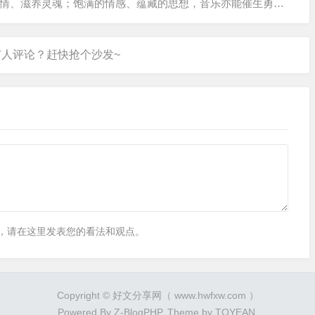
情、滋养灵魂；饱满的情感、蕴藏的思想，音乐亦能催生勇
，请在这里发表您的看法和观点。
Copyright © 好文分享网（ www.hwfxw.com ）
Powered By
Z-BlogPHP
. Theme by
TOYEAN
.