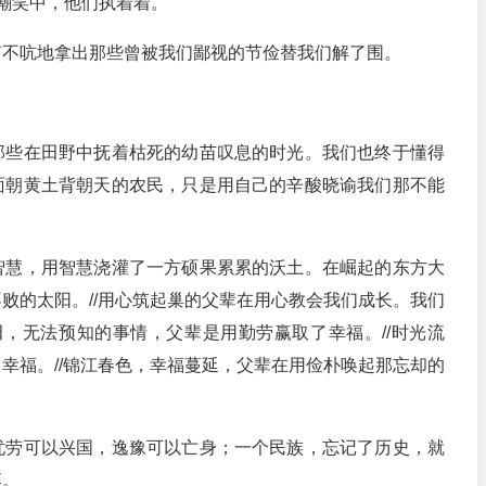
嘲笑中，他们执着着。
吭地拿出那些曾被我们鄙视的节俭替我们解了围。
些在田野中抚着枯死的幼苗叹息的时光。我们也终于懂得
面朝黄土背朝天的农民，只是用自己的辛酸晓谕我们那不能
慧，用智慧浇灌了一方硕果累累的沃土。在崛起的东方大
败的太阳。//用心筑起巢的父辈在用心教会我们成长。我们
田，无法预知的事情，父辈是用勤劳赢取了幸福。//时光流
幸福。//锦江春色，幸福蔓延，父辈在用俭朴唤起那忘却的
劳可以兴国，逸豫可以亡身；一个民族，忘记了历史，就
落。