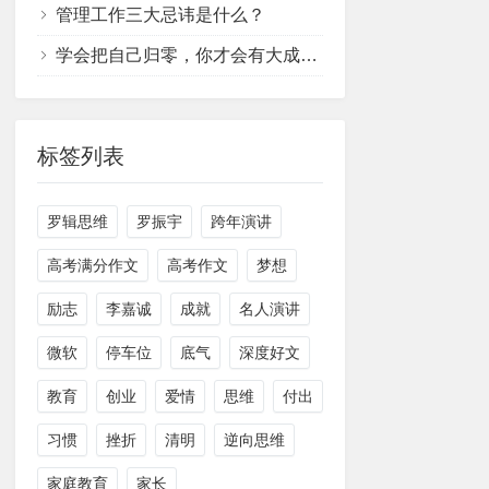
管理工作三大忌讳是什么？
学会把自己归零，你才会有大成长！
标签列表
罗辑思维
罗振宇
跨年演讲
高考满分作文
高考作文
梦想
励志
李嘉诚
成就
名人演讲
微软
停车位
底气
深度好文
教育
创业
爱情
思维
付出
习惯
挫折
清明
逆向思维
家庭教育
家长