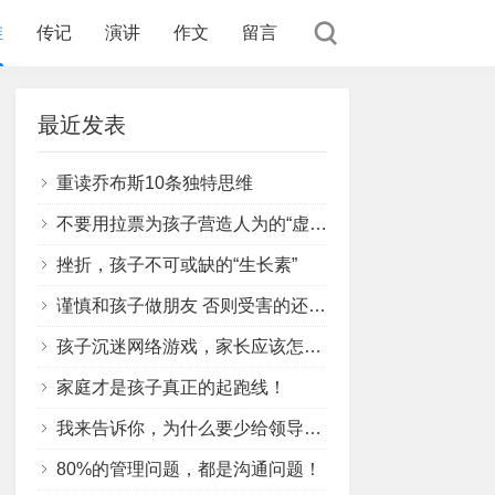
维
传记
演讲
作文
留言
最近发表
重读乔布斯10条独特思维
不要用拉票为孩子营造人为的“虚假胜利”
挫折，孩子不可或缺的“生长素”
谨慎和孩子做朋友 否则受害的还是孩子
孩子沉迷网络游戏，家长应该怎么办？
家庭才是孩子真正的起跑线！
我来告诉你，为什么要少给领导提建议？
80%的管理问题，都是沟通问题！