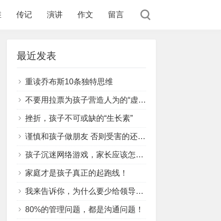
维
传记
演讲
作文
留言
最近发表
重读乔布斯10条独特思维
不要用拉票为孩子营造人为的“虚假胜利”
挫折，孩子不可或缺的“生长素”
谨慎和孩子做朋友 否则受害的还是孩子
孩子沉迷网络游戏，家长应该怎么办？
家庭才是孩子真正的起跑线！
我来告诉你，为什么要少给领导提建议？
80%的管理问题，都是沟通问题！