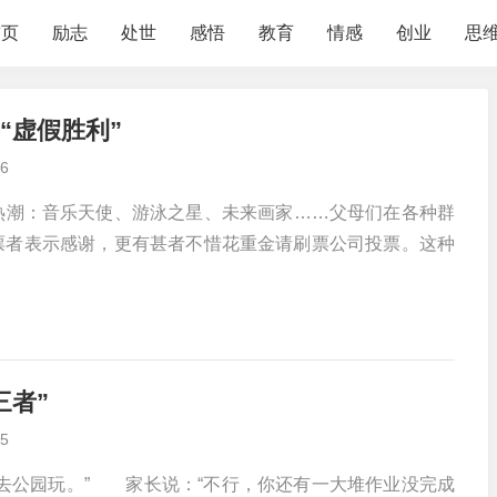
首页
励志
处世
感悟
教育
情感
创业
思
“虚假胜利”
6
潮：音乐天使、游泳之星、未来画家……父母们在各种群
票者表示感谢，更有甚者不惜花重金请刷票公司投票。这种
三者”
5
公园玩。” 家长说：“不行，你还有一大堆作业没完成