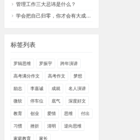
管理工作三大忌讳是什么？
学会把自己归零，你才会有大成长！
标签列表
罗辑思维
罗振宇
跨年演讲
高考满分作文
高考作文
梦想
励志
李嘉诚
成就
名人演讲
微软
停车位
底气
深度好文
教育
创业
爱情
思维
付出
习惯
挫折
清明
逆向思维
家庭教育
家长