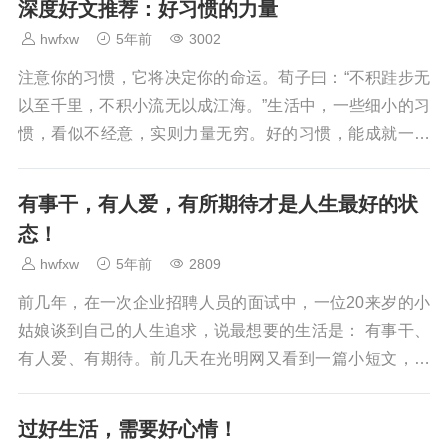
深度好文推荐：好习惯的力量
hwfxw
5年前
3002
注意你的习惯，它将决定你的命运。荀子曰：“不积跬步无
以至千里，不积小流无以成江海。”生活中，一些细小的习
惯，看似不经意，实则力量无穷。好的习惯，能成就一个
人，坏的习惯，足以毁掉一个人。长期坚持好的习惯...
有事干，有人爱，有所期待才是人生最好的状
态！
hwfxw
5年前
2809
前几年，在一次企业招聘人员的面试中，一位20来岁的小
姑娘谈到自己的人生追求，说最想要的生活是： 有事干、
有人爱、有期待。前几天在光明网又看到一篇小短文，标
题是《人生最好的状态》，它表述为：有事做、有人...
过好生活，需要好心情！