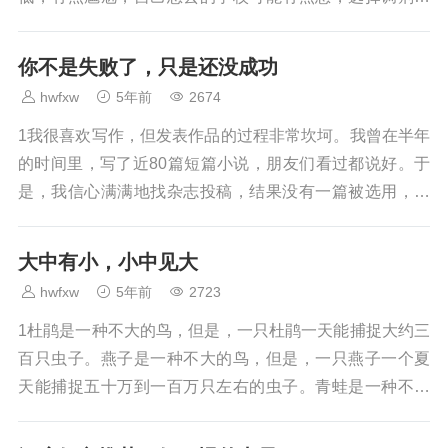
时候又觉得心有不甘。她说：“其实我真的尽力了，从小...
你不是失败了，只是还没成功
hwfxw
5年前
2674
1我很喜欢写作，但发表作品的过程非常坎坷。我曾在半年
的时间里，写了近80篇短篇小说，朋友们看过都说好。于
是，我信心满满地找杂志投稿，结果没有一篇被选用，我
被打击得失去信心，索性不再投稿。在停笔那段日子...
大中有小，小中见大
hwfxw
5年前
2723
1杜鹃是一种不大的鸟，但是，一只杜鹃一天能捕捉大约三
百只虫子。燕子是一种不大的鸟，但是，一只燕子一个夏
天能捕捉五十万到一百万只左右的虫子。青蛙是一种不大
的动物，但是，一只青蛙一年能够捕捉一万五千只左右...