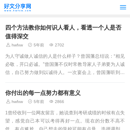
四个方法教你如何识人看人，看透一个人是否
值得深交
hwfxw
5年前
2702
为人守诚做人诚信的人是什么样子？曾国藩总结说：“相见
必敬，开口必诚。”曾国藩不仅时常教导家人子弟要为人诚
信，自己努力做到以诚待人。一次宴会上，曾国藩听到部
下对将帅的评论。有人说：“左帅严，人不敢欺；李...
你付出的每一点努力都有意义
hwfxw
5年前
2866
1曾经收到一位网友留言，她说查到考研成绩的时候有点失
望，感觉自己本可以考得再好一点。现在的分数不高不
低，有点尴尬，自己想去的学校可能有点悬，选择调剂的