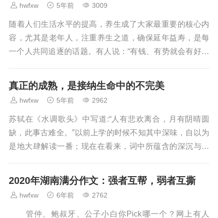
hwfxw
5年前
3009
随着人们生活水平的提高，养生成了大家最重要的核心内
容，尤其是老年人，注重养生之道，确保延年益寿，是每
一个人共同追逐的话题。有人说：“有钱、有势就会有好情
绪。”其实不然，许多有钱有势的人，心情未必就比普...
真正的成熟，是接纳生命中的不完美
hwfxw
5年前
2962
苏轼在《水调歌头》中写道:“人有悲欢离合，月有阴晴圆
缺，此事古难全。”以前上学的时候不知其中深味，自以为
是地大肆解读一番；现在在看来，词中所蕴含的深沉与无
奈，更能让人回味无穷。正如苏轼所写，人生短短数...
2020年湖南满分作文：强者互帮，弱者互撕
hwfxw
6年前
2762
管仲、鲍叔牙、公子小白你Pick哪一个？网上有人