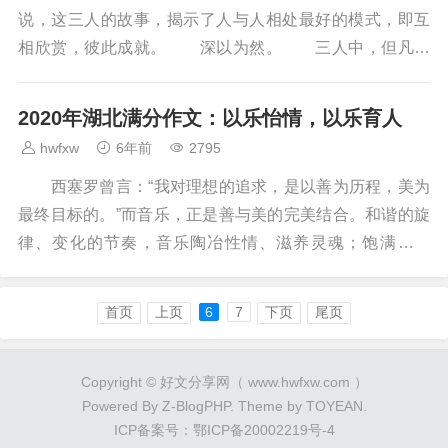
说，这三人的故事，揭示了人与人相处最好的模式，即互
相欣赏，彼此成就。 深以为然。 三人中，但凡有
一个人心胸狭隘，格局低下，就没有春秋五霸之首“九...
2020年湖北满分作文：以乐怡情，以乐育人
hwfxw
6年前
2795
西塞罗曾言：“我对理想的追求，是以善为历程，美为
最终目标的。”而音乐，正是善与美的完美结合。和谐的旋
律、变化的节奏，音乐陶冶性情、滋养灵魂；饱满的情
感、蕴藏的思想，音乐亦能催生勇气、振奋精神。以音...
首页
上页
6
7
下页
尾页
Copyright © 好文分享网（ www.hwfxw.com ）
Powered By
Z-BlogPHP
. Theme by
TOYEAN
.
ICP备案号：鄂ICP备20002219号-4