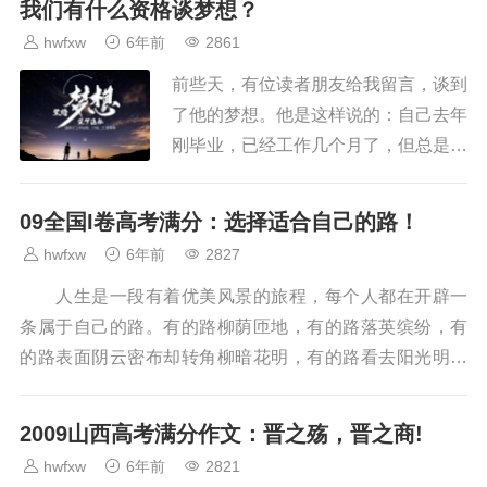
我们有什么资格谈梦想？
老病死、走你父母一模一样的路。因...
hwfxw
6年前
2861
前些天，有位读者朋友给我留言，谈到
了他的梦想。 他是这样说的： 自己去年
刚毕业，已经工作几个月了，但总是感
觉不得劲儿。 他一直想当个作家，不需
要太多名气，能养活自己和家人，有一
09全国I卷高考满分：选择适合自己的路！
些自己作品的拥趸，...
hwfxw
6年前
2827
人生是一段有着优美风景的旅程，每个人都在开辟一
条属于自己的路。有的路柳荫匝地，有的路落英缤纷，有
的路表面阴云密布却转角柳暗花明，有的路看去阳光明媚
却暗藏埋伏重重，而只有选择一条适合自己的路，才是最...
2009山西高考满分作文：晋之殇，晋之商!
hwfxw
6年前
2821