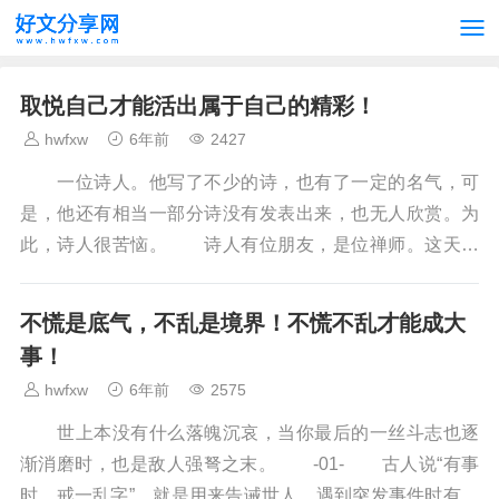
取悦自己才能活出属于自己的精彩！
hwfxw
6年前
2427
一位诗人。他写了不少的诗，也有了一定的名气，可
是，他还有相当一部分诗没有发表出来，也无人欣赏。为
此，诗人很苦恼。 诗人有位朋友，是位禅师。这天，
诗人向禅师说了自己的苦恼。禅师笑了，指着窗外一株茂...
不慌是底气，不乱是境界！不慌不乱才能成大
事！
hwfxw
6年前
2575
世上本没有什么落魄沉哀，当你最后的一丝斗志也逐
渐消磨时，也是敌人强弩之末。 -01- 古人说“有事
时，戒一乱字”，就是用来告诫世人，遇到突发事件时有的