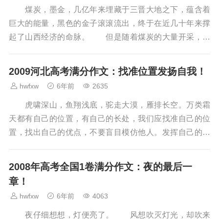
煤炭，墨金，几亿年来埋藏于三晋大地之下，蕴含着
巨大的能量，黑色的金子滚滚流出，终于在近几十年来撑
起了山西经济的命脉。 但是随着煤炭的大量开采，地
下的空洞也越来越多。望苍天，灰蒙蒙不见天日；看大地...
2009河北高考满分作文：找准位置发扬自我！
hwfxw
6年前
2635
虎啸深山，鱼翔浅底，驼走大漠，雁排长空。万类霜
天都有自己的位置，有自己的长处，我们应找准自己的位
置，找出自己的优点，不要盲目模仿他人。发挥自己的长
处，发扬自我。 小草说：“我没有绿树高大的身躯，...
2008年高考全国1卷满分作文：夜的最后一
章！
hwfxw
6年前
4063
夜仔细想想，灯便亮了。 风想吹灭灯光，却吹来