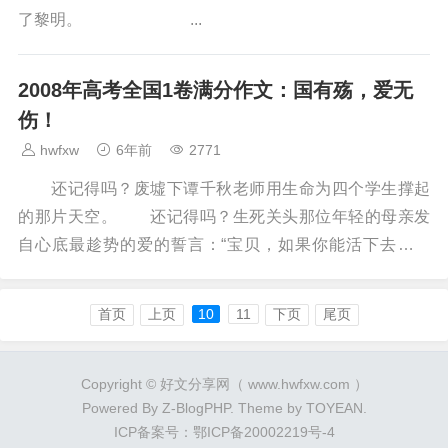
了黎明。 ...
2008年高考全国1卷满分作文：国有殇，爱无
伤！
hwfxw
6年前
2771
还记得吗？废墟下谭千秋老师用生命为四个学生撑起
的那片天空。 还记得吗？生死关头那位年轻的母亲发
自心底最趁势的爱的誓言：“宝贝，如果你能活下去，记
得，妈妈爱你！” 还记得吗？在强烈余震中依旧要返...
首页
上页
10
11
下页
尾页
Copyright © 好文分享网（ www.hwfxw.com ）
Powered By
Z-BlogPHP
. Theme by
TOYEAN
.
ICP备案号：鄂ICP备20002219号-4