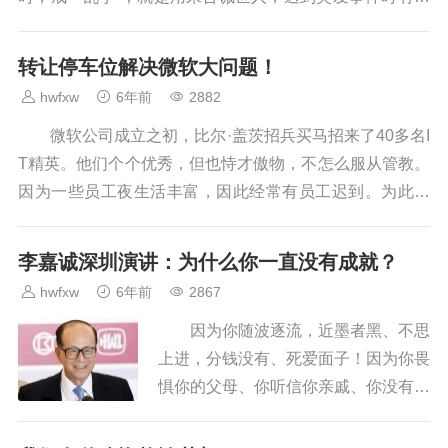
人会惊慌失措，这是很多人容易犯的毛病。 ...
转让停车位解决微软大问题！
hwfxw
6年前
2882
微软公司成立之初，比尔·盖茨招兵买马招来了40多名I
T精英。他们个个优秀，但也恃才傲物，不怎么服从管教。
因为一些员工夜生活丰富，因此经常有员工迟到。为此，
比尔·盖茨制订了严格的考勤制度。 月底，...
李嘉诚深圳演讲：为什么你一直没有成就？
hwfxw
6年前
2867
因为你随波逐流，近墨者黑、不思
上进，分钱没有、死爱面子！因为你畏
惧你的父母、你听信你亲戚、你没有主
张、你不敢一个人做决定。你观念传
统、只想打工赚点钱结婚生子，然后生